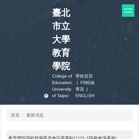
跳
臺北
到
主
市立
要
內
容
大學
區
教育
學院
College of
學校首頁
Education,
|
FB粉絲
University
專頁
|
of Taipei
ENGLISH
首頁
最新消息
教育學院課程發展委員會設置要點(1131-1院務會議通過)